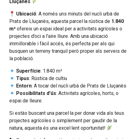
Lluçanès
Ubicació
: A només uns minuts del nucli urbà de
Prats de Lluçanès, aquesta parcel·la rústica de
1.840
m²
ofereix un espai ideal per a activitats agrícoles o
projectes d’oci a l’aire lliure. Amb una ubicació
immillorable i fàcil accés, és perfecta per als qui
busquen un terreny tranquil però proper als serveis de
la població.
Superfície
: 1.840 m²
Tipus
: Rústica de cultiu
Entorn
: A tocar del nucli urbà de Prats de Lluçanès
Possibilitats d’ús
: Activitats agrícoles, horts, o
espai de lleure.
Si estàs buscant una parcel·la per donar vida als teus
projectes agrícoles o simplement per gaudir de la
natura, aquesta és una excel·lent oportunitat!