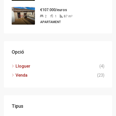
€107.000/euros
2
1
87
m²
APARTAMENT
Opció
Lloguer
(4)
Venda
(23)
Tipus