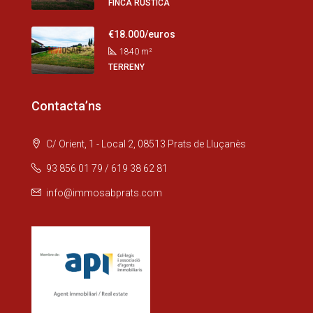
FINCA RÚSTICA
€18.000/euros
1840
m²
TERRENY
Contacta’ns
C/ Orient, 1 - Local 2, 08513 Prats de Lluçanès
93 856 01 79 / 619 38 62 81
info@immosabprats.com