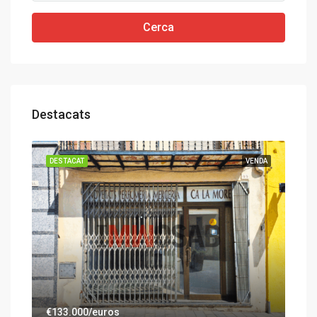
Cerca
Destacats
ENDA
DESTACAT
VENDA
DES
€133.000/euros
€65