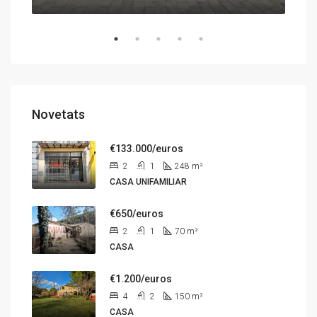
Novetats
€133.000/euros
2
1
248
m²
CASA UNIFAMILIAR
€650/euros
2
1
70
m²
CASA
€1.200/euros
4
2
150
m²
CASA