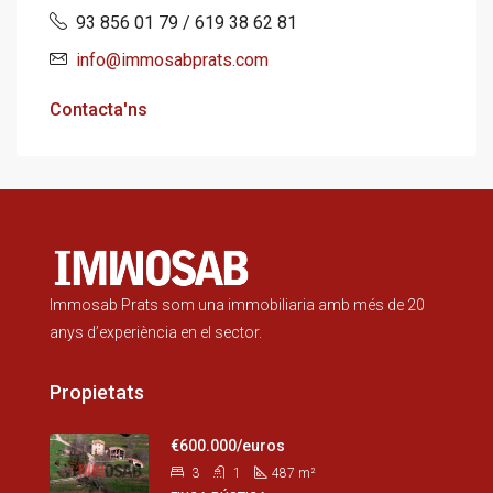
93 856 01 79 / 619 38 62 81
info@immosabprats.com
Contacta'ns
Immosab Prats som una immobiliaria amb més de 20
anys d’experiència en el sector.
Propietats
€600.000/euros
3
1
487
m²