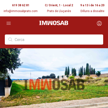
619 38 62 81
C/ Orient, 1 - Local 2
9 a 13 i de 16 a 20
info@immosabprats.com
Prats de Lluçanès
Dilluns a dissabte